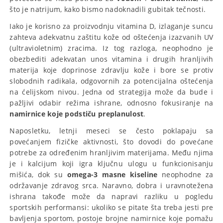
što je natrijum, kako bismo nadoknadili gubitak tečnosti.
Iako je korisno za proizvodnju vitamina D, izlaganje suncu
zahteva adekvatnu zaštitu kože od oštećenja izazvanih UV
(ultravioletnim) zracima. Iz tog razloga, neophodno je
obezbediti adekvatan unos vitamina i drugih hranljivih
materija koje doprinose zdravlju kože i bore se protiv
slobodnih radikala, odgovornih za potencijalna oštećenja
na ćelijskom nivou. Jedna od strategija može da bude i
pažljivi odabir režima ishrane, odnosno fokusiranje na
namirnice koje podstiču preplanulost
.
Naposletku, letnji meseci se često poklapaju sa
povećanjem fizičke aktivnosti, što dovodi do povećane
potrebe za određenim hranljivim materijama. Među njima
je i kalcijum koji igra ključnu ulogu u funkcionisanju
mišića, dok su
omega-3 masne kiseline
neophodne za
održavanje zdravog srca. Naravno, dobra i uravnotežena
ishrana takođe može da napravi razliku u pogledu
sportskih performansi: ukoliko se pitate šta treba jesti pre
bavljenja sportom, postoje brojne namirnice koje pomažu