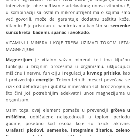
intenzivnije, obezbeđivanje adekvatnog unosa vitamina E,
u kombinaciji sa ostalim mikronutrijentima o kojima smo
već govorili, može da garantuje dodatnu zaštitu kože.
Vitamin E je prisutan u namirnicama kao što su
semenke
suncokreta
,
bademi
,
spanać
i
avokado
.
VITAMINI I MINERALI KOJE TREBA UZIMATI TOKOM LETA:
MAGNEZIJUM
Magnezijum
je vitalno važan mineral koji ima ključnu
funkciju u brojnim procesima u organizmu, uključujući
mišićnu i nervnu funkciju i regulaciju
krvnog pritiska,
kao
i proizvodnju
energije
. Tokom letnjih meseci povećava se
rizik od dehidracije i gubitka mineralnih soli kroz znojenje,
što čini još potrebnijim adekvatni unos magnezijuma u
organizam.
Osim toga, ovaj element pomaže u prevenciji
grčeva u
mišićima
, uobičajene nelagodnosti u toplom periodu
godine, posebno kod osoba koje su fizički aktivne.
Orašasti plodovi
,
semenke, integralne žitarice
,
zeleno