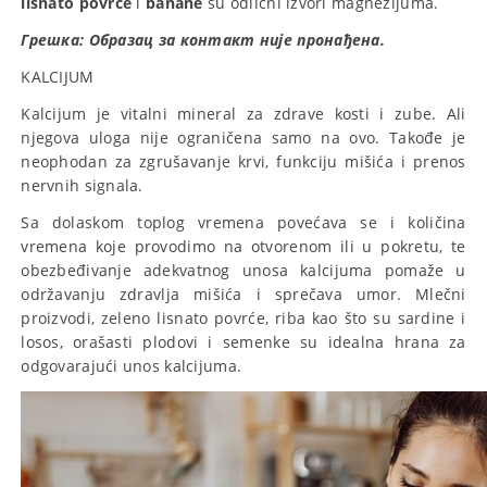
lisnato povrće
i
banane
su odlični izvori magnezijuma.
Грешка:
Образац за контакт није пронађена.
KALCIJUM
Kalcijum je vitalni mineral za zdrave kosti i zube. Ali
njegova uloga nije ograničena samo na ovo. Takođe je
neophodan za zgrušavanje krvi, funkciju mišića i prenos
nervnih signala.
Sa dolaskom toplog vremena povećava se i količina
vremena koje provodimo na otvorenom ili u pokretu, te
obezbeđivanje adekvatnog unosa kalcijuma pomaže u
održavanju zdravlja mišića i sprečava umor. Mlečni
proizvodi, zeleno lisnato povrće, riba kao što su sardine i
losos, orašasti plodovi i semenke su idealna hrana za
odgovarajući unos kalcijuma.