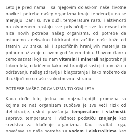
Leto je pred nama i sa njegovim dolaskom naše životne
navike i potrebe našeg organizma imaju tendenciju da se
menjaju. Dani su sve duži, temperature rastu i aktivnosti
na otvorenom postaju sve privlačnije: sve to dovodi do
niza novih potreba našeg organizma, od potrebe da
ostanemo adekvatno hidrirani do zaštite naše kože od
štetnih UV zraka, ali i specifičnih hranljivih materija za
potpuno uživanje u ovom godišnjem dobu. U ovom članku
ćemo saznati koji su nam
vitamini
i
minerali
najpotrebniji
tokom leta, otkrićemo kako ovi hranljivi sastojci pomažu u
održavanju našeg zdravlja i blagostanja i kako možemo da
ih uključimo u našu svakodnevnu ishranu.
POTREBE NAŠEG ORGANIZMA TOKOM LETA
Kada dođe leto, jedna od najznačajnijih promena sa
kojima se naš organizam suočava je sve veći rizik od
dehidracije, usled povećanja
temperature
i
vlažnosti
:
zapravo, temperatura i vlažnost podstiču
znojenje
kao
sredstvo za hlađenje organizma. Kao rezultat toga,
povećava se naša potreba za
vodom
i
elektrolitima
, kao