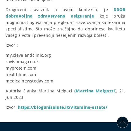
Dragoceni saveznik u ovom kontekstu je
DDOR
dobrovoljno zdravstveno osiguranje
koje pruža
mogućnost ugovaranja pregleda i savetovanja sa lekarima
specijalistima što može značajno da doprinese kvalitetu
vašeg života i prevenciji neželjenih razvoja bolesti.
Izvori:
my.clevelandclinic.org
ravishmag.co.uk
myprotein.com
healthline.com
medicalnewstoday.com
Autorka članka Martina Melgaci
(Martina Melgazzi
), 21.
jun 2023.
Izvor:
https://blogunisalute.it/vitamine-estate/