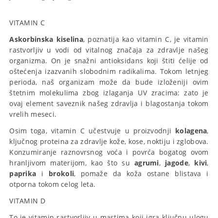
VITAMIN C
Askorbinska kiselina
, poznatija kao vitamin C, je vitamin
rastvorljiv u vodi od vitalnog značaja za zdravlje našeg
organizma. On je snažni antioksidans koji štiti ćelije od
oštećenja izazvanih slobodnim radikalima. Tokom letnjeg
perioda, naš organizam može da bude izloženiji ovim
štetnim molekulima zbog izlaganja UV zracima: zato je
ovaj element saveznik našeg zdravlja i blagostanja tokom
vrelih meseci.
Osim toga, vitamin C učestvuje u proizvodnji
kolagena
,
ključnog proteina za zdravlje kože, kose, noktiju i zglobova.
Konzumiranje raznovrsnog voća i povrća bogatog ovom
hranljivom materijom, kao što su
agrumi
,
jagode
,
kivi
,
paprika
i
brokoli
, pomaže da koža ostane blistava i
otporna tokom celog leta.
VITAMIN D
To je vitamin rastvorljiv u mastima koji igra ključnu ulogu