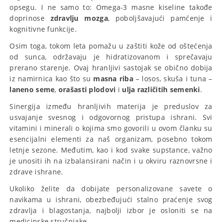
opsegu. I ne samo to: Omega-3 masne kiseline takođe
doprinose
zdravlju mozga
, poboljšavajući pamćenje i
kognitivne funkcije.
Osim toga, tokom leta pomažu u zaštiti kože od oštećenja
od sunca, održavaju je hidratizovanom i sprečavaju
prerano starenje. Ovaj hranljivi sastojak se obično dobija
iz namirnica kao što su
masna riba
– losos, skuša i tuna –
laneno seme
,
orašasti plodovi
i
ulja različitih semenki
.
Sinergija između hranljivih materija je preduslov za
usvajanje svesnog i odgovornog pristupa ishrani. Svi
vitamini i minerali o kojima smo govorili u ovom članku su
esencijalni elementi za naš organizam, posebno tokom
letnje sezone. Međutim, kao i kod svake supstance, važno
je unositi ih na izbalansirani način i u okviru raznovrsne i
zdrave ishrane.
Ukoliko želite da dobijate personalizovane savete o
navikama u ishrani, obezbeđujući stalno praćenje svog
zdravlja i blagostanja, najbolji izbor je osloniti se na
medicinske stručnjake.