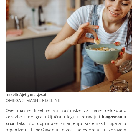
mixetto/gettyimages.it
OMEGA 3 MASNE KISELINE
Ove masne kiseline su suštinske za naše celokupno
zdravlje. One igraju ključnu ulogu u zdravlju i
blagostanju
srca
tako što doprinose smanjenju sistemskih upala u
organizmu i održavanju nivoa holesterola u zdravom