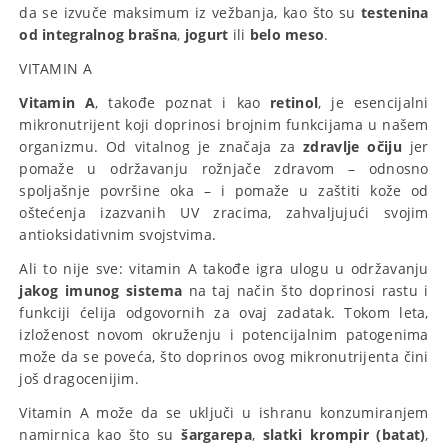
da se izvuče maksimum iz vežbanja, kao što su
testenina
od integralnog brašna
,
jogurt
ili
belo meso
.
VITAMIN A
Vitamin A
, takođe poznat i kao
retinol
, je esencijalni
mikronutrijent koji doprinosi brojnim funkcijama u našem
organizmu. Od vitalnog je značaja za
zdravlje očiju
jer
pomaže u održavanju rožnjače zdravom – odnosno
spoljašnje površine oka – i pomaže u zaštiti kože od
oštećenja izazvanih UV zracima, zahvaljujući svojim
antioksidativnim svojstvima.
Ali to nije sve: vitamin A takođe igra ulogu u održavanju
jakog imunog sistema
na taj način što doprinosi rastu i
funkciji ćelija odgovornih za ovaj zadatak. Tokom leta,
izloženost novom okruženju i potencijalnim patogenima
može da se poveća, što doprinos ovog mikronutrijenta čini
još dragocenijim.
Vitamin A može da se uključi u ishranu konzumiranjem
namirnica kao što su
šargarepa
,
slatki krompir (batat)
,