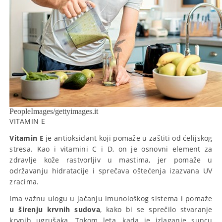
PeopleImages/gettyimages.it
VITAMIN E
Vitamin E
je antioksidant koji pomaže u zaštiti od ćelijskog
stresa. Kao i vitamini C i D, on je osnovni element za
zdravlje kože rastvorljiv u mastima, jer pomaže u
održavanju hidratacije i sprečava oštećenja izazvana UV
zracima.
Ima važnu ulogu u jačanju imunološkog sistema i pomaže
u širenju krvnih sudova
, kako bi se sprečilo stvaranje
krvnih ugrušaka. Tokom leta, kada je izlaganje suncu