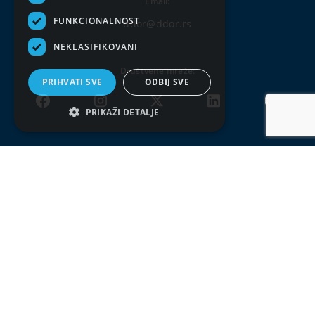
Email:
FUNKCIONALNOST
ddor@ddor.rs
NEKLASIFIKOVANI
Društvene mreže:
PRIHVATI SVE
ODBIJ SVE
PRIKAŽI DETALJE
Uslovi korišćenja
Politika privatnosti