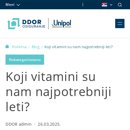
Meni
Skip to content
Početna
Blog
Koji vitamini su nam najpotrebniji leti?
/
/
Nekategorizovano
Koji vitamini su
nam najpotrebniji
leti?
DDOR admin
·
26.03.2025.