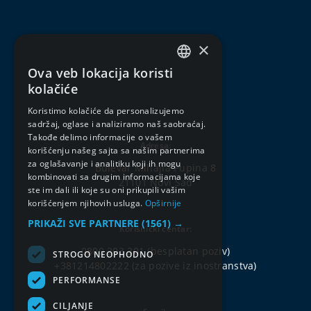
×
Ova veb lokacija koristi
SERBIAN
kolačiće
ENGLISH
Koristimo kolačiće da personalizujemo
sadržaj, oglase i analiziramo naš saobraćaj.
Takođe delimo informacije o vašem
Adresa:
korišćenju našeg sajta sa našim partnerima
za oglašavanje i analitiku koji ih mogu
Bulevar Mihajla Pupina 8
kombinovati sa drugim informacijama koje
21101 Novi Sad
ste im dali ili koje su oni prikupili vašim
korišćenjem njihovih usluga.
Opširnije
PRIKAŽI SVE PARTNERE
(1561) →
Korisnički centar:
0800 303 301
(besplatan poziv)
STROGO NEOPHODNO
+381214802222
(za pozive iz inostranstva)
PERFORMANSE
CILJANJE