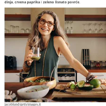
dinja
,
crvena paprika
i
zeleno lisnato povrće
.
jacoblund/gettyimages.it