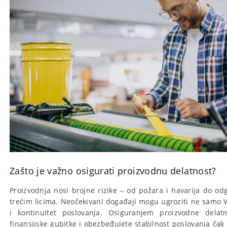
Zašto je važno osigurati proizvodnu delatnost?
Proizvodnja nosi brojne rizike – od požara i havarija do od
trećim licima. Neočekivani događaji mogu ugroziti ne samo 
i kontinuitet poslovanja. Osiguranjem proizvodne delatn
finansijske gubitke i obezbeđujete stabilnost poslovanja ča