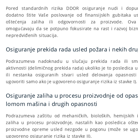
Pored standardnih rizika DDOR osiguranje nudi i dopu
dodatno štite Vaše poslovanje od finansijskih gubitaka u
oštećenja zaliha ili odgovornosti za proizvode. Ov
omogućavaju da se potpuno fokusirate na rast i razvoj bizn
nepredviđenih situacija.
Osiguranje prekida rada usled požara i nekih dr
Podrazumeva nadoknadu u slučaju prekida rada ili sma
aktivnosti (delimičnog prekida rada) ukoliko je to posledica u
ili nestanka osiguranih stvari usled delovanja opasnost
ugovoriti samo ako je ugovoreno osiguranje rizika iz stavke I).
Osiguranje zaliha u procesu proizvodnje od opas
lomom mašina i drugih opasnosti
Podrazumeva zaštitu od mehaničkih, bioloških, hemijskih i
zaliha u procesu proizvodnje, nastalih kao posledica ošteć
proizvodne opreme usled nezgode u pogonu (može se ugov
ugovoreno osiguranje rizika iz stavke II).