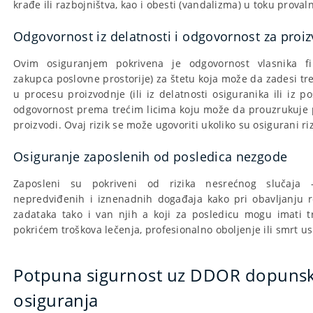
krađe ili razbojništva, kao i obesti (vandalizma) u toku proval
Odgovornost iz delatnosti i odgovornost za proi
Ovim osiguranjem pokrivena je odgovornost vlasnika fir
zakupca poslovne prostorije) za štetu koja može da zadesi tre
u procesu proizvodnje (ili iz delatnosti osiguranika ili iz po
odgovornost prema trećim licima koju može da prouzrukuje p
proizvodi. Ovaj rizik se može ugovoriti ukoliko su osigurani rizi
Osiguranje zaposlenih od posledica nezgode
Zaposleni su pokriveni od rizika nesrećnog slučaja
nepredviđenih i iznenadnih događaja kako pri obavljanju 
zadataka tako i van njih a koji za posledicu mogu imati tra
pokrićem troškova lečenja, profesionalno oboljenje ili smrt u
Potpuna sigurnost uz DDOR dopuns
osiguranja