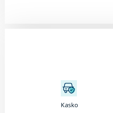
činite uspešan
poslovni potez.
A uspeh nikada
ne treba
prepustiti
slučajnosti. Ono
u šta ste
godinama
ulagali trud,
novac i vreme
vredno je svake
vrste zaštite.
Kasko