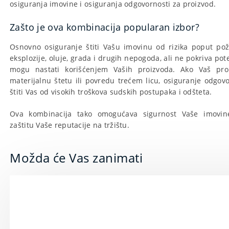
osiguranja imovine i osiguranja odgovornosti za proizvod.
Zašto je ova kombinacija popularan izbor?
Osnovno osiguranje štiti Vašu imovinu od rizika poput po
eksplozije, oluje, grada i drugih nepogoda, ali ne pokriva pot
mogu nastati korišćenjem Vaših proizvoda. Ako Vaš pro
materijalnu štetu ili povredu trećem licu, osiguranje odgov
štiti Vas od visokih troškova sudskih postupaka i odšteta.
Ova kombinacija tako omogućava sigurnost Vaše imovin
zaštitu Vaše reputacije na tržištu.
Možda će Vas zanimati