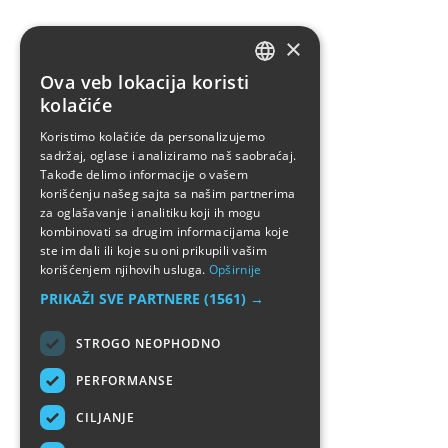
×
Ova veb lokacija koristi
SERBIAN
kolačiće
ENGLISH
Koristimo kolačiće da personalizujemo
sadržaj, oglase i analiziramo naš saobraćaj.
Takođe delimo informacije o vašem
korišćenju našeg sajta sa našim partnerima
za oglašavanje i analitiku koji ih mogu
kombinovati sa drugim informacijama koje
ste im dali ili koje su oni prikupili vašim
korišćenjem njihovih usluga.
Opširnije
PRIKAŽI SVE PARTNERE
(1561) →
STROGO NEOPHODNO
PERFORMANSE
CILJANJE