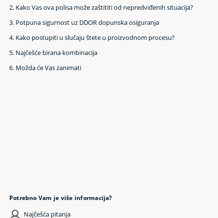
2.
Kako Vas ova polisa može zaštititi od nepredviđenih situacija?
3.
Potpuna sigurnost uz DDOR dopunska osiguranja
4.
Kako postupiti u slučaju štete u proizvodnom procesu?
5.
Najčešće birana kombinacija
6.
Možda će Vas zanimati
Potrebno Vam je više informacija?
Najčešća pitanja