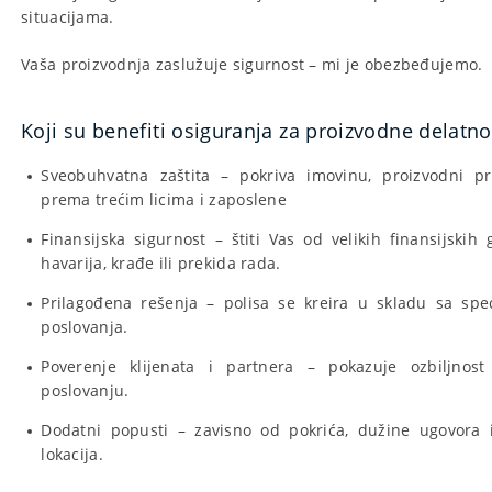
situacijama.
Vaša proizvodnja zaslužuje sigurnost – mi je obezbeđujemo.
Koji su benefiti osiguranja za proizvodne delatno
Sveobuhvatna zaštita – pokriva imovinu, proizvodni pr
prema trećim licima i zaposlene
Finansijska sigurnost – štiti Vas od velikih finansijskih
havarija, krađe ili prekida rada.
Prilagođena rešenja – polisa se kreira u skladu sa spe
poslovanja.
Poverenje klijenata i partnera – pokazuje ozbiljnos
poslovanju.
Dodatni popusti – zavisno od pokrića, dužine ugovora 
lokacija.