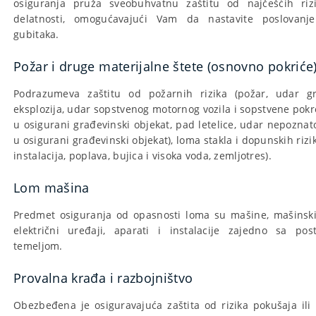
osiguranja pruža sveobuhvatnu zaštitu od najčešćih riz
delatnosti, omogućavajući Vam da nastavite poslovanje
gubitaka.
Požar i druge materijalne štete (osnovno pokriće
Podrazumeva zaštitu od požarnih rizika (požar, udar gr
eksplozija, udar sopstvenog motornog vozila i sopstvene pok
u osigurani građevinski objekat, pad letelice, udar nepozna
u osigurani građevinski objekat), loma stakla i dopunskih rizik
instalacija, poplava, bujica i visoka voda, zemljotres).
Lom mašina
Predmet osiguranja od opasnosti loma su mašine, mašinski 
električni uređaji, aparati i instalacije zajedno sa pos
temeljom.
Provalna krađa i razbojništvo
Obezbeđena je osiguravajuća zaštita od rizika pokušaja ili 