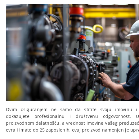
Ovim osiguranjem ne samo da štitite svoju imovinu i 
dokazujete profesionalnu i društvenu odgovornost. U
proizvodnom delatnošću, a vrednost imovine Vašeg preduzeća
evra i imate do 25 zaposlenih, ovaj proizvod namenjen je up