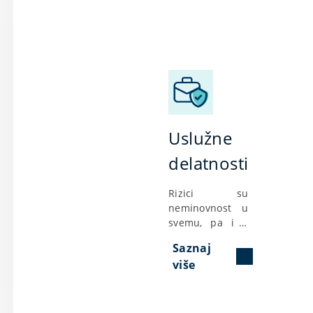
Uslužne
delatnosti
Rizici su
neminovnost u
svemu, pa i u
biznisu. Ali ne i
Saznaj
nužnost! Ako
više
izaberete pravi
način da
izbegnete
posledice rizika,