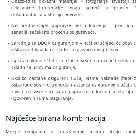
Obezbedite dokazni materijal – fotografije, izveštaji 
relevantne informacije mogu pomoći u proceni št
dokumentacija u slučaju povrede.
Ne preduzimajte popravke bez odobrenja – pre bilo 
sanaciji, sačekajte procenu osiguravača.
Saradnja sa DDOR osiguranjem – naši stručnjaci će obaviti
visinu nadoknade u skladu sa ugovorenom polisom.
Isplata naknade štete – nakon završene procene i odobrenja
skladu sa uslovima osiguranja.
Ukoliko nastane osigurani slučaj, visina naknade štete z
osigurane stvari u trenutku nastanka osiguranog slučaja, 
zavisi od visine troškova popravke, odnosno u slučaju
ugovorenih suma osiguranja.
Najčešće birana kombinacija
Mnoge kompanije iz proizvodnog sektora biraju komb