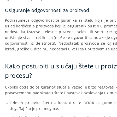
Osiguranje odgovornosti za proizvod
Podrazumeva odgovornost osiguranika za štetu koja je prič
usled korišćenja proizvoda koji je osiguranik pustio u promet
nedostatka izazove: telesne povrede, bolest ili smrt trećeg 
uništenje stvari trećih lica (može se ugovoriti samo ako je u
odgovornosti iz delatnosti). Nedostatak proizvoda se ogl
izradi, greške u dizajnu, nedostaci u vezi sa uputstvom za upo
Kako postupiti u slučaju štete u pro
procesu?
Ukoliko dođe do osiguranog slučaja, važno je brzo reagovati k
pravovremenu nadoknadu štete i nastavak poslovanja uz min
Odmah prijavite štetu – kontaktirajte DDOR osiguranje i
događaj što je pre moguće.