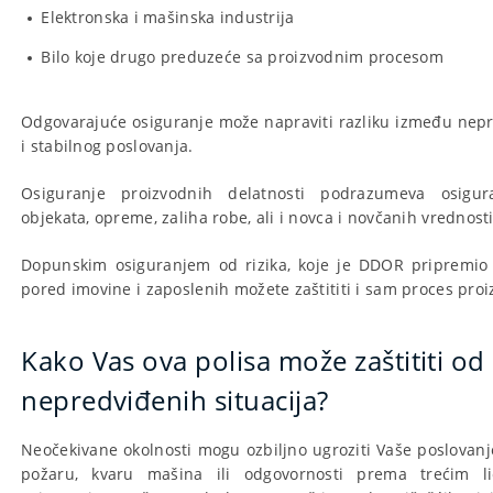
Elektronska i mašinska industrija
Bilo koje drugo preduzeće sa proizvodnim procesom
Odgovarajuće osiguranje može napraviti razliku između nep
i stabilnog poslovanja.
Osiguranje proizvodnih delatnosti podrazumeva osigur
objekata, opreme, zaliha robe, ali i novca i novčanih vrednosti
Dopunskim osiguranjem od rizika, koje je DDOR pripremio 
pored imovine i zaposlenih možete zaštititi i sam proces proi
Kako Vas ova polisa može zaštititi od
nepredviđenih situacija?
Neočekivane okolnosti mogu ozbiljno ugroziti Vaše poslovanje
požaru, kvaru mašina ili odgovornosti prema trećim l