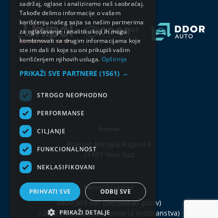
sadržaj, oglase i analiziramo naš saobraćaj.
Takođe delimo informacije o vašem
korišćenju našeg sajta sa našim partnerima
za oglašavanje i analitiku koji ih mogu
kombinovati sa drugim informacijama koje
ste im dali ili koje su oni prikupili vašim
korišćenjem njihovih usluga.
Opširnije
PRIKAŽI SVE PARTNERE
(1561) →
STROGO NEOPHODNO
PERFORMANSE
Adresa:
CILJANJE
Bulevar Mihajla Pupina 8
FUNKCIONALNOST
21101 Novi Sad
NEKLASIFIKOVANI
Korisnički centar:
PRIHVATI SVE
ODBIJ SVE
0800 303 301
(besplatan poziv)
PRIKAŽI DETALJE
+381214802222
(za pozive iz inostranstva)