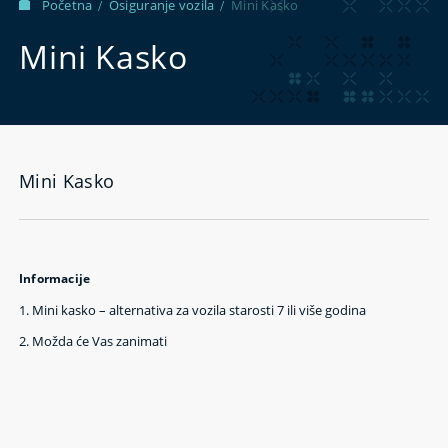
Početna
Osiguranje vozila
Mini Kasko
/
/
Mini Kasko
Mini Kasko
Informacije
1.
Mini kasko – alternativa za vozila starosti 7 ili više godina
2.
Možda će Vas zanimati