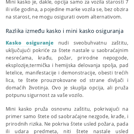
Mini kasko je, dakle, opcija samo za vozila starosti 7
ili više godina, a pojedine marke vozila se, bez obzira
na starost, ne mogu osigurati ovom alternativom.
Razlika između kasko i mini kasko osiguranja
Kasko osiguranje
nudi sveobuhvatnu zaštitu,
uključujući pokriće za štete nastale u saobraćajnim
nesrećama, krađu, požar, prirodne nepogode,
eksplozije,termička i hemijska delovanja spolja, pad
letelice, manifestacije i demonstracije, obesti trećih
lica, te štete prouzrokovane od strane divljači i
domaćih životinja. Ovo je skuplja opcija, ali pruža
potpunu sigurnost za vaše vozilo.
Mini kasko pruža osnovnu zaštitu, pokrivajući na
primer samo štete od saobraćajne nezgode, krađe, i
prirodnih rizika. Ne pokriva štete usled požara, pada
ili udara predmeta, niti štete nastale usled