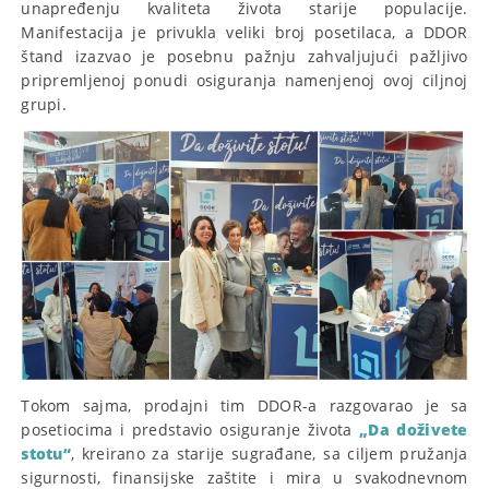
unapređenju kvaliteta života starije populacije.
Manifestacija je privukla veliki broj posetilaca, a DDOR
štand izazvao je posebnu pažnju zahvaljujući pažljivo
pripremljenoj ponudi osiguranja namenjenoj ovoj ciljnoj
grupi.
Tokom sajma, prodajni tim DDOR-a razgovarao je sa
posetiocima i predstavio osiguranje života
„Da doživete
stotu“
, kreirano za starije sugrađane, sa ciljem pružanja
sigurnosti, finansijske zaštite i mira u svakodnevnom