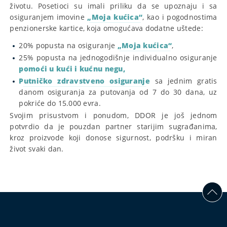
životu. Posetioci su imali priliku da se upoznaju i sa
osiguranjem imovine
„Moja kućica“
, kao i pogodnostima
penzionerske kartice, koja omogućava dodatne uštede:
20% popusta na osiguranje
„Moja kućica“
,
25% popusta na jednogodišnje individualno osiguranje
pomoći u kući i kućnu negu,
Putničko zdravstveno osiguranje
sa jednim gratis
danom osiguranja za putovanja od 7 do 30 dana, uz
pokriće do 15.000 evra.
Svojim prisustvom i ponudom, DDOR je još jednom
potvrdio da je pouzdan partner starijim sugrađanima,
kroz proizvode koji donose sigurnost, podršku i miran
život svaki dan.