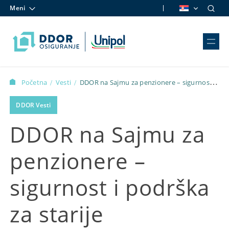
Meni
Skip to content
Početna
Vesti
DDOR na Sajmu za penzionere – sigurnost i
/
/
podrška za starije sugrađane
DDOR Vesti
DDOR na Sajmu za
penzionere –
sigurnost i podrška
za starije