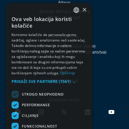
Adresa:
×
Bulevar Mihajla Pupina 8
21101 Novi Sad
Ova veb lokacija koristi
SERBIAN
kolačiće
ENGLISH
Koristimo kolačiće da personalizujemo
Korisnički centar:
sadržaj, oglase i analiziramo naš saobraćaj.
Takođe delimo informacije o vašem
0800 303 301
(besplatan poziv)
korišćenju našeg sajta sa našim partnerima
+381214802222
(za pozive iz inostranstva)
za oglašavanje i analitiku koji ih mogu
kombinovati sa drugim informacijama koje
ste im dali ili koje su oni prikupili vašim
Email:
korišćenjem njihovih usluga.
Opširnije
ddor@ddor.rs
PRIKAŽI SVE PARTNERE
(1561) →
STROGO NEOPHODNO
Društvene mreže:
PERFORMANSE
CILJANJE
FUNKCIONALNOST