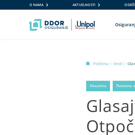
O NAMA
AKTUELNOSTI
ODRŽI
Osiguran
Skip to content
Početna
Vesti
Glas
/
/
Aktuelno
Poslovne v
Glasaj
Otpoči