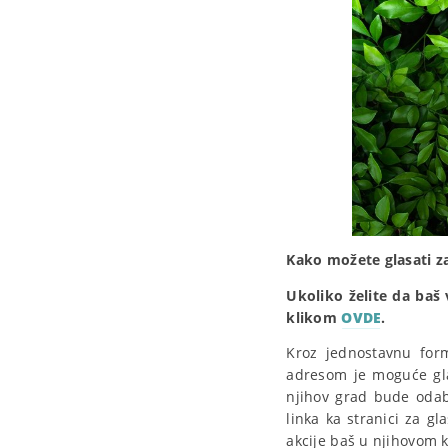
Kako možete glasati za
Ukoliko želite da baš 
klikom
OVDE
.
Kroz jednostavnu form
adresom je moguće gla
njihov grad bude odab
linka ka stranici za gl
akcije baš u njihovom k