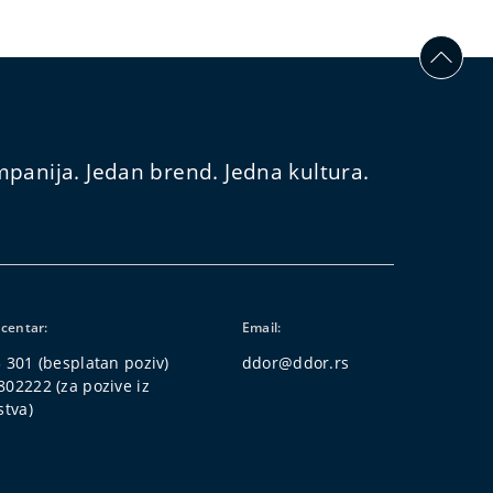
panija. Jedan brend. Jedna kultura.
 centar:
Email:
3 301
(besplatan poziv)
ddor@ddor.rs
802222
(za pozive iz
stva)