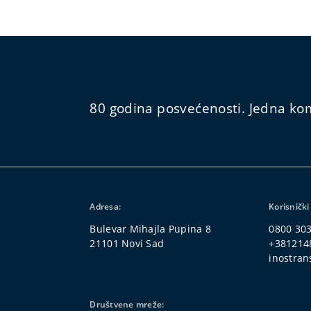
80 godina posvećenosti. Jedna kom
Adresa:
Korisnički
Bulevar Mihajla Pupina 8
0800 30
21101 Novi Sad
+381214
inostran
Društvene mreže: