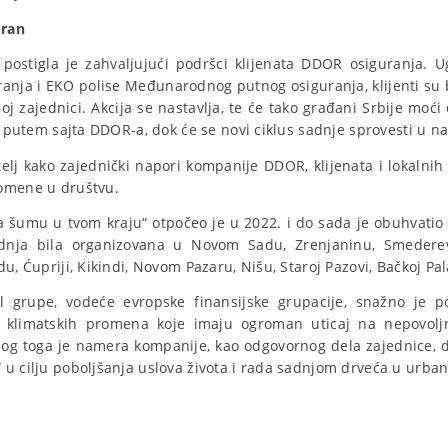
oran
 postigla je zahvaljujući podršci klijenata DDOR osiguranja. 
nja i EKO polise Međunarodnog putnog osiguranja, klijenti su bi
oj zajednici. Akcija se nastavlja, te će tako građani Srbije moći
a, putem sajta DDOR-a, dok će se novi ciklus sadnje sprovesti u n
elj kako zajednički napori kompanije DDOR, klijenata i lokalni
romene u društvu.
a šumu u tvom kraju“ otpočeo je u 2022. i do sada je obuhvatio
adnja bila organizovana u Novom Sadu, Zrenjaninu, Smederevu
u, Ćupriji, Kikindi, Novom Pazaru, Nišu, Staroj Pazovi, Bačkoj Pal
grupe, vodeće evropske finansijske grupacije, snažno je po
v klimatskih promena koje imaju ogroman uticaj na nepovolj
bog toga je namera kompanije, kao odgovornog dela zajednice,
 u cilju poboljšanja uslova života i rada sadnjom drveća u urb