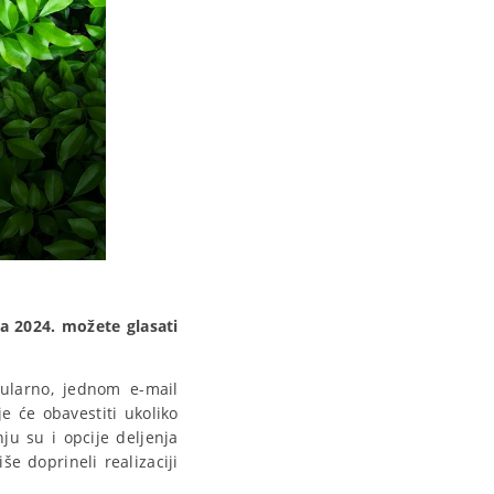
ra 2024. možete glasati
gularno, jednom e-mail
 će obavestiti ukoliko
u su i opcije deljenja
še doprineli realizaciji