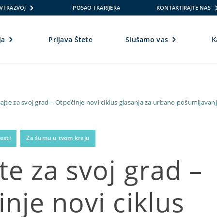
VI RAZVOJ
POSAO I KARIJERA
KONTAKTIRAJTE NAS
ja
Prijava Štete
Slušamo vas
K
ajte za svoj grad – Otpočinje novi ciklus glasanja za urbano pošumljavan
esti
Za šumu u tvom kraju
te za svoj grad –
nje novi ciklus