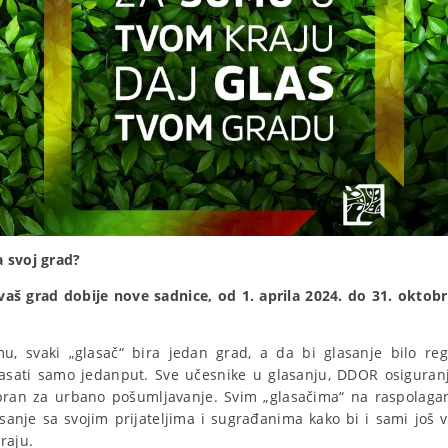
 svoj grad?
vaš grad dobije nove sadnice, od 1. aprila 2024. do 31. oktob
u, svaki „glasač“ bira jedan grad, a da bi glasanje bilo re
sati samo jedanput. Sve učesnike u glasanju, DDOR osiguranje
ran za urbano pošumljavanje. Svim „glasačima“ na raspolaganj
asanje sa svojim prijateljima i sugrađanima kako bi i sami još vi
raju.