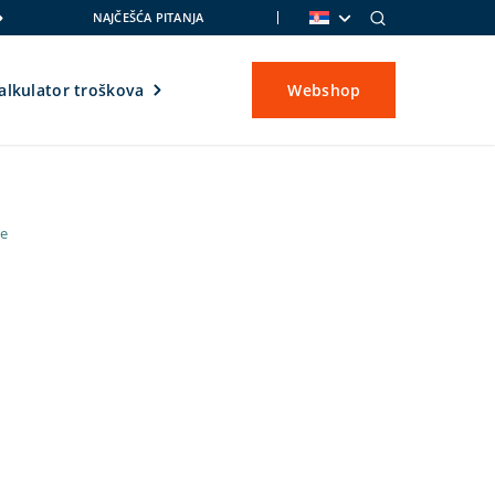
NAJČEŠĆA PITANJA
alkulator troškova
Webshop
je