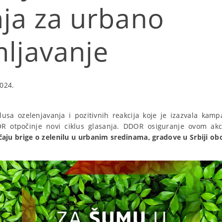
nja za urbano
ljavanje
024.
lusa ozelenjavanja i pozitivnih reakcija koje je izazvala ka
OR otpočinje novi ciklus glasanja. DDOR osiguranje ovom ak
čaju brige o zelenilu u urbanim sredinama, gradove u Srbiji 