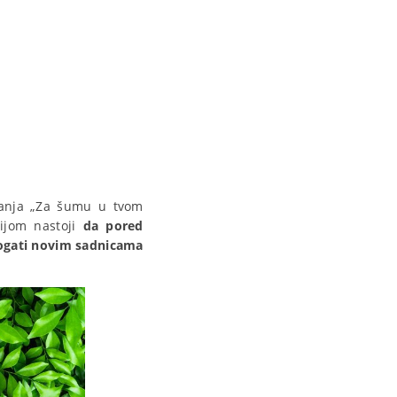
mpanja „Za šumu u tvom
cijom nastoji
da pored
obogati novim sadnicama