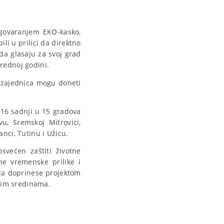
Ugovaranjem EKO-kasko,
li u prilici da direktno
 da glasaju za svoj grad
arednoj godini.
h zajednica mogu doneti
 16 sadnji u 15 gradova
, Sremskoj Mitrovici,
anci, Tutinu i Užicu.
svećen zaštiti životne
ne vremenske prilike i
 da doprinese projektom
anim sredinama.