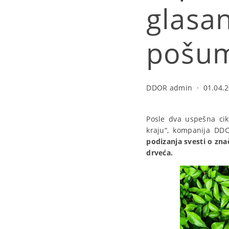
glasa
pošum
DDOR admin
·
01.04.2
Posle dva uspešna cik
kraju“, kompanija DD
podizanja svesti o zna
drveća.