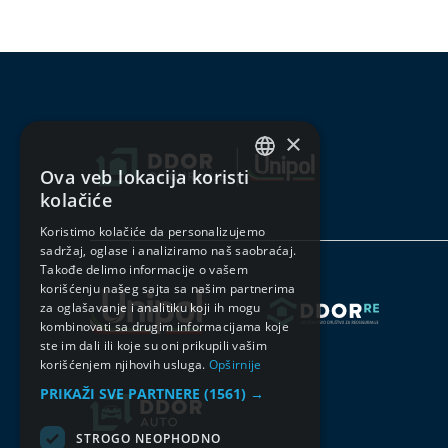
×
Ova veb lokacija koristi
SERBIAN
kolačiće
ENGLISH
Koristimo kolačiće da personalizujemo
sadržaj, oglase i analiziramo naš saobraćaj.
Takođe delimo informacije o vašem
korišćenju našeg sajta sa našim partnerima
za oglašavanje i analitiku koji ih mogu
kombinovati sa drugim informacijama koje
ste im dali ili koje su oni prikupili vašim
korišćenjem njihovih usluga.
Opširnije
PRIKAŽI SVE PARTNERE
(1561) →
STROGO NEOPHODNO