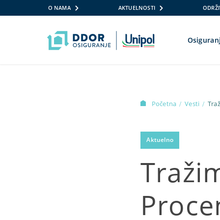
O NAMA
AKTUELNOSTI
ODRŽI
Osiguran
Skip to content
Početna
Vesti
Traž
/
/
Aktuelno
Tražim
Procen