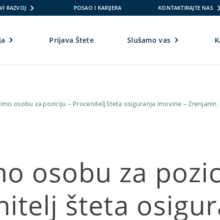
VI RAZVOJ
POSAO I KARIJERA
KONTAKTIRAJTE NAS
ja
Prijava Štete
Slušamo vas
K
imo osobu za poziciju – Procenitelj šteta osiguranja imovine – Zrenjanin
o osobu za pozic
itelj šteta osigu