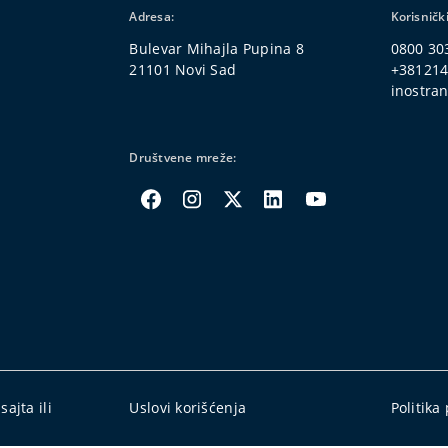
Adresa:
Korisničk
Bulevar Mihajla Pupina 8
0800 30
21101 Novi Sad
+38121
inostran
Društvene mreže:
ajta ili
Uslovi korišćenja
Politika