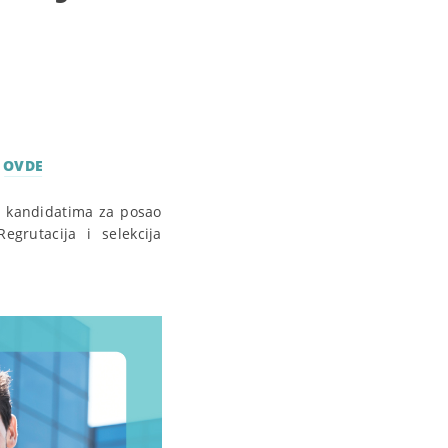
OVDE
a kandidatima za posao
egrutacija i selekcija