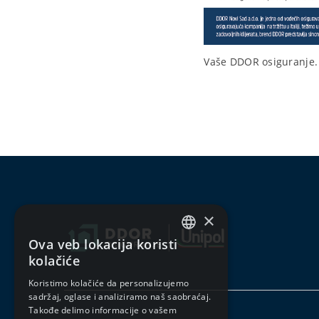
Vaše DDOR osiguranje.
×
Ova veb lokacija koristi
SERBIAN
kolačiće
ENGLISH
Koristimo kolačiće da personalizujemo
sadržaj, oglase i analiziramo naš saobraćaj.
Takođe delimo informacije o vašem