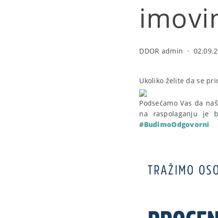
imovi
DDOR admin
·
02.09.2
Ukoliko želite da se pr
Podsećamo Vas da naša
na raspolaganju je be
#BudimoOdgovorni