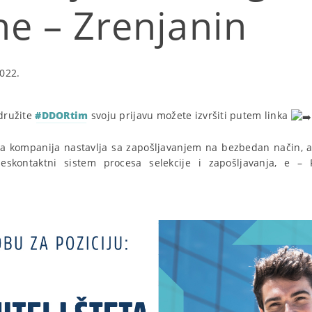
ne – Zrenjanin
022.
idružite
#DDORtim
svoju prijavu možete izvršiti putem linka
 kompanija nastavlja sa zapošljavanjem na bezbedan način, 
skontaktni sistem procesa selekcije i zapošljavanja, e – R