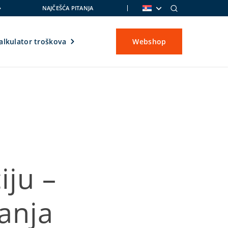
NAJČEŠĆA PITANJA
alkulator troškova
Webshop
iju –
ranja