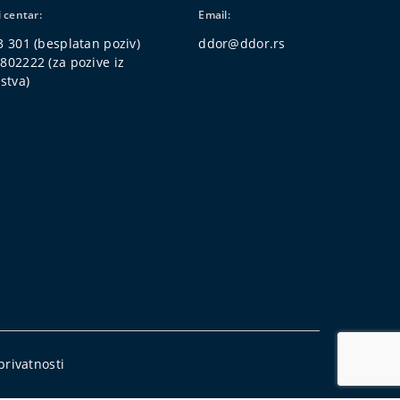
i centar:
Email:
3 301
(besplatan poziv)
ddor@ddor.rs
4802222
(za pozive iz
stva)
 privatnosti