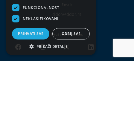
Email:
FUNKCIONALNOST
ddor@ddor.rs
NEKLASIFIKOVANI
PRIHVATI SVE
ODBIJ SVE
Društvene mreže:
PRIKAŽI DETALJE
Uslovi korišćenja
Politika privatnosti