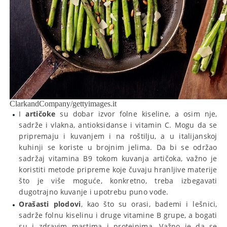
ClarkandCompany/gettyimages.it
I
artičoke
su dobar izvor folne kiseline, a osim nje,
sadrže i vlakna, antioksidanse i vitamin C. Mogu da se
pripremaju i kuvanjem i na roštilju, a u italijanskoj
kuhinji se koriste u brojnim jelima. Da bi se održao
sadržaj vitamina B9 tokom kuvanja artičoka, važno je
koristiti metode pripreme koje čuvaju hranljive materije
što je više moguće, konkretno, treba izbegavati
dugotrajno kuvanje i upotrebu puno vode.
Orašasti plodovi
, kao što su orasi, bademi i lešnici,
sadrže folnu kiselinu i druge vitamine B grupe, a bogati
su i zdravim mastima i proteinima. Važno je da se