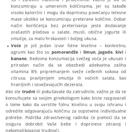
konzumiraju u umerenim količinama, jer su takođe
visoko kalorični i mogu da doprinesu povećanju telesne
mase ukoliko se konzumiraju preterane količine. Dobar
način korišćenja bez preterivanja jeste dodavanje
orašastih plodova u salate, musli, obične jogurte ili
smutije, za malo hrskavosti i boljeg ukusa.
Voće
je još jedan izvor folne kiseline – konkretno,
agrumi kao što su
pomorandže
i
limun
,
jagode
,
kivi
i
banane
. Redovna konzumacija svežeg voća je ukusan i
prirodan način da se obezbedi adekvatna zaliha
vitamina B9, pripremanjem sveže ceđenih sokova od
citrusa, pravljenjem smutija ili voćnih salata, kao
hranljivih i osvežavajućih dezerata.
Ako ste
trudni
ili pokušavate da zatrudnite, važno je da se
konsultujete sa svojim ginekologom kako biste razgovarali
o tome kako da uvrstite folnu kiselinu u svoju ishranu i
odredite odgovarajuću količinu za sopstvene individualne
potrebe. Podrška zdravstvenog radnika će pomoći da se
osigura dobrobit Vaše bebe i doprinese zdravoj i
nekomplikovanoj trudnoći.