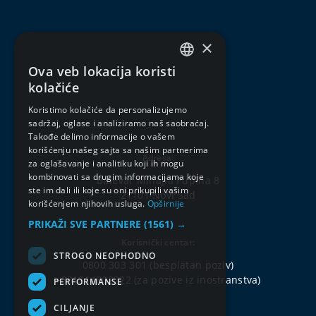
×
Ova veb lokacija koristi
SERBIAN
kolačiće
ENGLISH
Koristimo kolačiće da personalizujemo
sadržaj, oglase i analiziramo naš saobraćaj.
Takođe delimo informacije o vašem
korišćenju našeg sajta sa našim partnerima
Adresa:
za oglašavanje i analitiku koji ih mogu
kombinovati sa drugim informacijama koje
Bulevar Mihajla Pupina 8
ste im dali ili koje su oni prikupili vašim
21101 Novi Sad
korišćenjem njihovih usluga.
Opširnije
PRIKAŽI SVE PARTNERE
(1561) →
Korisnički centar:
STROGO NEOPHODNO
0800 303 301
(besplatan poziv)
+381214802222
(za pozive iz inostranstva)
PERFORMANSE
CILJANJE