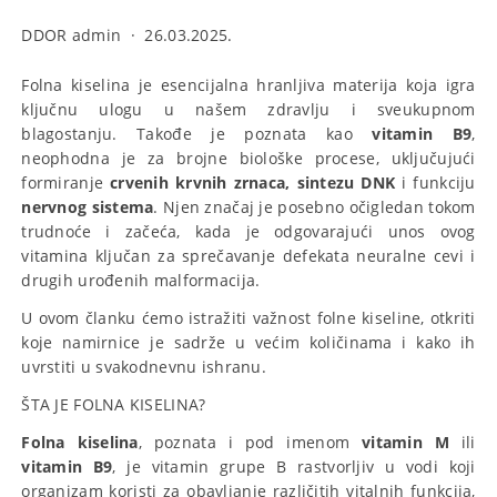
DDOR admin
·
26.03.2025.
Folna kiselina je esencijalna hranljiva materija koja igra
ključnu ulogu u našem zdravlju i sveukupnom
blagostanju. Takođe je poznata kao
vitamin B9
,
neophodna je za brojne biološke procese, uključujući
formiranje
crvenih krvnih zrnaca, sintezu DNK
i funkciju
nervnog sistema
. Njen značaj je posebno očigledan tokom
trudnoće i začeća, kada je odgovarajući unos ovog
vitamina ključan za sprečavanje defekata neuralne cevi i
drugih urođenih malformacija.
U ovom članku ćemo istražiti važnost folne kiseline, otkriti
koje namirnice je sadrže u većim količinama i kako ih
uvrstiti u svakodnevnu ishranu.
ŠTA JE FOLNA KISELINA?
Folna kiselina
, poznata i pod imenom
vitamin M
ili
vitamin B9
, je vitamin grupe B rastvorljiv u vodi koji
organizam koristi za obavljanje različitih vitalnih funkcija,