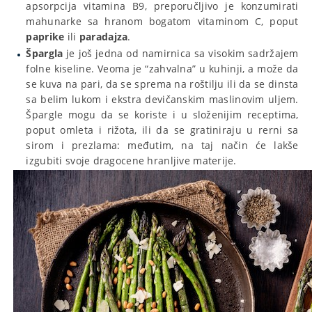
apsorpcija vitamina B9, preporučljivo je konzumirati
mahunarke sa hranom bogatom vitaminom C, poput
paprike
ili
paradajza
.
Špargla
je još jedna od namirnica sa visokim sadržajem
folne kiseline. Veoma je “zahvalna” u kuhinji, a može da
se kuva na pari, da se sprema na roštilju ili da se dinsta
sa belim lukom i ekstra devičanskim maslinovim uljem.
Špargle mogu da se koriste i u složenijim receptima,
poput omleta i rižota, ili da se gratiniraju u rerni sa
sirom i prezlama: međutim, na taj način će lakše
izgubiti svoje dragocene hranljive materije.