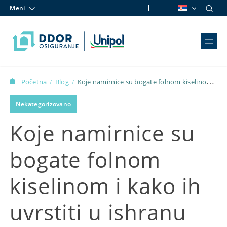
Meni
Skip to content
Početna
Blog
Koje namirnice su bogate folnom kiselinom i
/
/
kako ih uvrstiti u ishranu
Nekategorizovano
Koje namirnice su
bogate folnom
kiselinom i kako ih
uvrstiti u ishranu