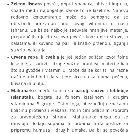
Zeleno lisnato
povrće, poput spanaća, blitve i kupusa,
spada među najbogatije izvore folne kiseline. Njihovo
redovno konzumiranje može da pomogne da se
obezbedi adekvatan unos ovog vitamina u našu
ishranu. Da bi se najbolje sačuvale hranljive materije,
preporučljivo je da se ovo povrće konzumira sirovo, u
salatama, ili kuvano na pari ili kratko prženo u tiganju
sa vrlo malo ulja.
Crvena repa
ili
cvekla
je još jedan odličan izvor folne
kiseline, a sadrži i druge važne hranljive materije kao
što su gvožđe i vitamin C. Može da se koristi na razne
načine u kuhinji i da se jede sirova u salatama, pečena,
kuvana ili u ulju.
Mahunarke
, među kojima su
pasulj
,
sočivo
i
leblebije
(slanutak)
, bogate su folnom kiselinom i drugim
vitaminima B grupe. Osim toga, obezbeđuju značajnu
količinu proteina i vlakana, što ih čini odličnim izborom
za uravnoteženu ishranu. Mahunarke mogu da se
dinstaju, dodaju supama ili čorbama ili da posluže za
pripremu humusa i drugih umaka. Da bi se povećala