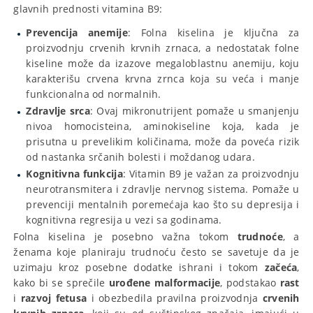
glavnih prednosti vitamina B9:
Prevencija anemije
: Folna kiselina je ključna za
proizvodnju crvenih krvnih zrnaca, a nedostatak folne
kiseline može da izazove megaloblastnu anemiju, koju
karakterišu crvena krvna zrnca koja su veća i manje
funkcionalna od normalnih.
Zdravlje srca
: Ovaj mikronutrijent pomaže u smanjenju
nivoa homocisteina, aminokiseline koja, kada je
prisutna u prevelikim količinama, može da poveća rizik
od nastanka srčanih bolesti i moždanog udara.
Kognitivna funkcija
: Vitamin B9 je važan za proizvodnju
neurotransmitera i zdravlje nervnog sistema. Pomaže u
prevenciji mentalnih poremećaja kao što su depresija i
kognitivna regresija u vezi sa godinama.
Folna kiselina je posebno važna tokom
trudnoće
, a
ženama koje planiraju trudnoću često se savetuje da je
uzimaju kroz posebne dodatke ishrani i tokom
začeća
,
kako bi se sprečile
urođene malformacije
, podstakao
rast
i
razvoj
fetusa
i obezbedila pravilna proizvodnja
crvenih