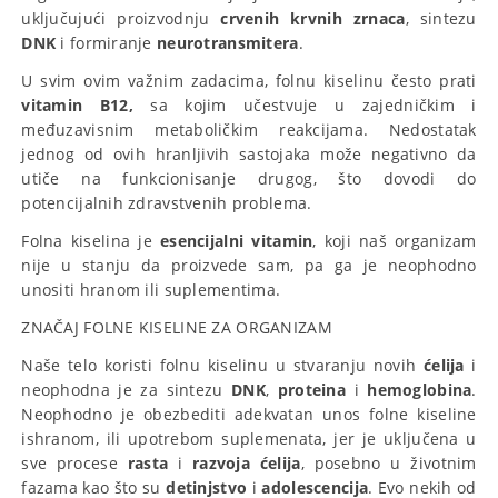
uključujući proizvodnju
crvenih krvnih zrnaca
, sintezu
DNK
i formiranje
neurotransmitera
.
U svim ovim važnim zadacima, folnu kiselinu često prati
vitamin B12,
sa kojim učestvuje u zajedničkim i
međuzavisnim metaboličkim reakcijama. Nedostatak
jednog od ovih hranljivih sastojaka može negativno da
utiče na funkcionisanje drugog, što dovodi do
potencijalnih zdravstvenih problema.
Folna kiselina je
esencijalni vitamin
, koji naš organizam
nije u stanju da proizvede sam, pa ga je neophodno
unositi hranom ili suplementima.
ZNAČAJ FOLNE KISELINE ZA ORGANIZAM
Naše telo koristi folnu kiselinu u stvaranju novih
ćelija
i
neophodna je za sintezu
DNK
,
proteina
i
hemoglobina
.
Neophodno je obezbediti adekvatan unos folne kiseline
ishranom, ili upotrebom suplemenata, jer je uključena u
sve procese
rasta
i
razvoja
ćelija
, posebno u životnim
fazama kao što su
detinjstvo
i
adolescencija
. Evo nekih od