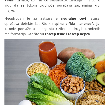
krvnih zrnaca
, koji su od suštinskog značaja, imajući u
vidu da se tokom trudnoće povećava zapremina krvi
majke.
Neophodan je za zatvaranje
neuralne cevi
fetusa,
sprečava defekte kao što su
spina
bifida
i
anencefalija
.
Takođe pomaže u smanjenju rizika od drugih urođenih
malformacija, kao što su
rascep usne
i
rascep
nepca
.