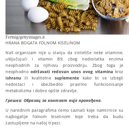
Fertnig/gettyimages.it
HRANA BOGATA FOLNOM KISELINOM
Naš organizam nije u stanju da sintetiše neke vitamine,
uključujući i vitamin B9, zbog nedostatka enzima
neophodnih za njihovu proizvodnju. Zbog toga je
neophodno
održavati redovan unos ovog vitamina
kroz
ishranu
ili kvalitetne
suplemente
kako bi se izbegli
nedostaci i obezbedilo pravilno funkcionisanje
metabolizma i dobro opšte zdravlje.
Грешка:
Образац за контакт није пронађена.
U narednim paragrafima ćemo saznati koje namirnice su
najbogatije folnom kiselinom koje treba da budu
zastupljene na našoj trpezi.