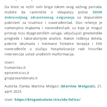
Da biste se rešili svih briga tokom ovog važnog perioda,
možete da razmislite o sklapanju polise
DDOR
dobrovoljnog zdravstvenog osiguranja
sa dopunskim
pokrićem za trudnice i novorođenčad. Ovo rešenje je
namenjeno majkama i novorođenčadi, uz koje je moguć
pristup nizu dijagnostičkih usluga, uključujući ginekološke
preglede i laboratorijske analize. Nakon rođenja deteta,
pokriće obuhvata i tretmane fizikalne terapije i štiti
novorođenče u slučaju hospitalizacije radi hirurške
intervencije usled urođenih malformacija.
Izvori:
humanitas.it
epicentro.iss.it
grupposandonato.it
Autorka članka Martina Melgaci
(Martina Melgazzi
), 21.
april 2023.
Izvor:
https://blogunisalute.it/acido-folico/